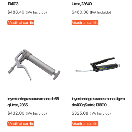
134013
Urrea, 23640
$
488.49
$
460.08
(IVA Incluido)
(IVA Incluido)
Añadir al carrito
Añadir al carrito
Inyector de grasa a una mano de 85
Inyector de grasa a dos manos ligero
g Urrea, 2365
de 400 g Surtek, 136010
$
432.00
$
325.08
(IVA Incluido)
(IVA Incluido)
Añadir al carrito
Añadir al carrito