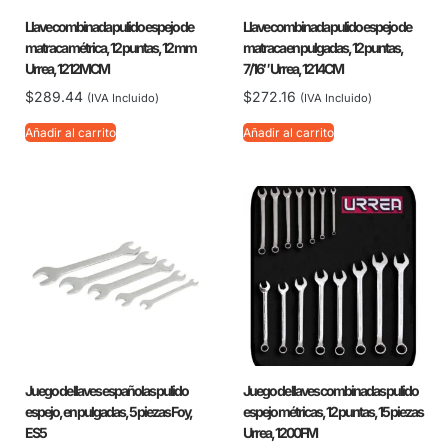
Llave combinada pulido espejo de
Llave combinada pulido espejo de
matraca métrica, 12 puntas, 12 mm
matraca en pulgadas, 12 puntas,
Urrea, 1212MCM
7/16″ Urrea, 1214CM
$
289.44
$
272.16
(IVA Incluido)
(IVA Incluido)
Añadir al carrito
Añadir al carrito
Juego de llaves españolas pulido
Juego de llaves combinadas pulido
espejo, en pulgadas, 5 piezas Foy,
espejo métricas, 12 puntas, 15 piezas
ES5
Urrea, 1200FM