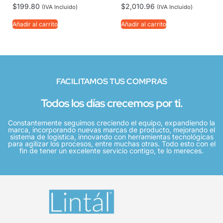
$
199.80
$
2,010.96
(IVA Incluido)
(IVA Incluido)
Añadir al carrito
Añadir al carrito
FACILITAMOS TUS COMPRAS
Todos los días crecemos por ti.
Constantemente seguimos creciendo el equipo, expandiendo la
marca, incorporando nuevas marcas de producto, mejorando el
sistema de logística, innovando con herramientas tecnológicas
para agilizar los procesos, entre muchas otras. Todo esto con el
fin de tener un excelente servicio contigo, te lo mereces.