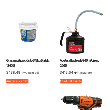
Grasa multipropósito 3.5 kg Surtek,
Aceitera flexible de 946 ml Urrea,
134013
2265
$
488.49
$
413.64
(IVA Incluido)
(IVA Incluido)
Añadir al carrito
Añadir al carrito