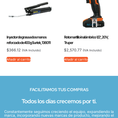
Inyector de grasa a dos manos
Rotomartillo inalámbrico 1/2′, 20 V,
reforzado de 400 g Surtek, 136011
Truper
$
366.12
$
2,570.77
(IVA Incluido)
(IVA Incluido)
Añadir al carrito
Añadir al carrito
FACILITAMOS TUS COMPRAS
Todos los días crecemos por ti.
Constantemente seguimos creciendo el equipo, expandiendo la
marca, incorporando nuevas marcas de producto, mejorando el