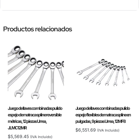
Productos relacionados
Juego de llaves combinadas pulido
Juego de llaves combinadas pulido
espejo de matraca spline reversible
espejo flexibles de matraca spline en
métricas, 12 piezas Urrea,
pulgadas, 9 piezas Urrea, 12MF8
JLMC12MR
$
6,551.69
(IVA Incluido)
$
5,569.45
(IVA Incluido)