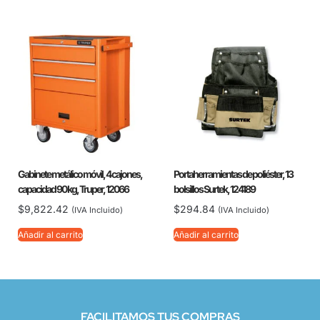
Gabinete metálico móvil, 4 cajones,
Portaherramientas de poliéster, 13
capacidad 90 kg, Truper, 12066
bolsillos Surtek, 124189
$
9,822.42
$
294.84
(IVA Incluido)
(IVA Incluido)
Añadir al carrito
Añadir al carrito
FACILITAMOS TUS COMPRAS