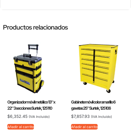
Productos relacionados
Organizador móvil metálico 13″ x
Gabinete móvil color amarillo 6
22″ 3 secciones Surtek, 125110
gavetas 25″ Surtek, 125106
$
6,352.45
$
7,857.93
(IVA Incluido)
(IVA Incluido)
Añadir al carrito
Añadir al carrito