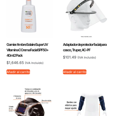
Garnier Ambre Solaire Super UV
Adaptador de protector facial para
Vitamina C Crema Facial SPF50+
casco, Truper, AC-PF
40ml 2 Pack
$
101.49
(IVA Incluido)
$
1,646.65
(IVA Incluido)
Añadir al carrito
Añadir al carrito