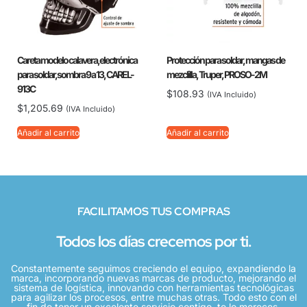
Careta modelo calavera,electrónica
Protección para soldar, mangas de
para soldar,sombra 9 a 13, CAREL-
mezclilla, Truper, PROSO-2M
913C
$
108.93
(IVA Incluido)
$
1,205.69
(IVA Incluido)
Añadir al carrito
Añadir al carrito
FACILITAMOS TUS COMPRAS
Todos los días crecemos por ti.
Constantemente seguimos creciendo el equipo, expandiendo la
marca, incorporando nuevas marcas de producto, mejorando el
sistema de logística, innovando con herramientas tecnológicas
para agilizar los procesos, entre muchas otras. Todo esto con el
fin de tener un excelente servicio contigo, te lo mereces.