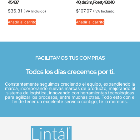
45437
40, de 3 m, Foset, 43040
$
36.31
$
107.07
(IVA Incluido)
(IVA Incluido)
Añadir al carrito
Añadir al carrito
FACILITAMOS TUS COMPRAS
Todos los días crecemos por ti.
Constantemente seguimos creciendo el equipo, expandiendo la
marca, incorporando nuevas marcas de producto, mejorando el
sistema de logística, innovando con herramientas tecnológicas
para agilizar los procesos, entre muchas otras. Todo esto con el
fin de tener un excelente servicio contigo, te lo mereces.