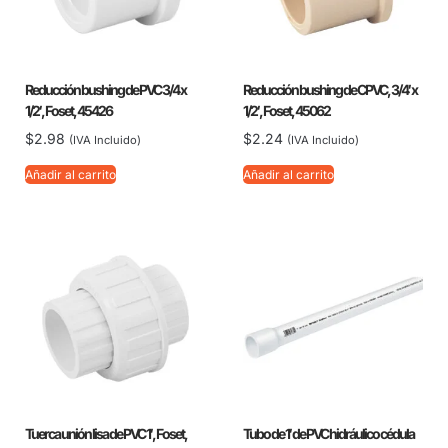
Reducción bushing de PVC 3/4 x
Reducción bushing de CPVC, 3/4′ x
1/2′, Foset, 45426
1/2′, Foset, 45062
$
2.98
$
2.24
(IVA Incluido)
(IVA Incluido)
Añadir al carrito
Añadir al carrito
Tuerca unión lisa de PVC 1′, Foset,
Tubo de 1′ de PVC hidráulico cédula