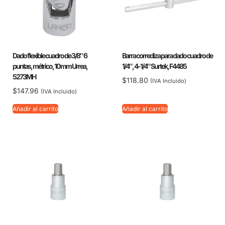
Dado flexible cuadro de 3/8″ 6
Barra corrediza para dado cuadro de
puntas, métrico, 10 mm Urrea,
1/4″, 4-1/4″ Surtek, F4485
5273MH
$
118.80
(IVA Incluido)
$
147.96
(IVA Incluido)
Añadir al carrito
Añadir al carrito