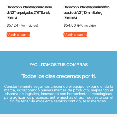
Dado con punta hexagonal cuadro
Dado con punta hexagonal métrico
de 1/2″, en pulgadas, 7/16″ Surtek,
cuadro de 1/2″, 10 mm Surtek,
F58H14
F58H10M
$
57.24
$
54.00
(IVA Incluido)
(IVA Incluido)
Añadir al carrito
Añadir al carrito
FACILITAMOS TUS COMPRAS
Todos los días crecemos por ti.
Constantemente seguimos creciendo el equipo, expandiendo la
marca, incorporando nuevas marcas de producto, mejorando el
sistema de logística, innovando con herramientas tecnológicas
para agilizar los procesos, entre muchas otras. Todo esto con el
fin de tener un excelente servicio contigo, te lo mereces.