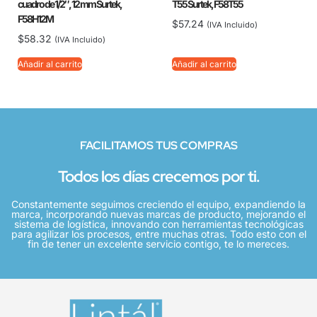
cuadro de 1/2″, 12 mm Surtek,
T55 Surtek, F58T55
F58H12M
$
57.24
(IVA Incluido)
$
58.32
(IVA Incluido)
Añadir al carrito
Añadir al carrito
FACILITAMOS TUS COMPRAS
Todos los días crecemos por ti.
Constantemente seguimos creciendo el equipo, expandiendo la
marca, incorporando nuevas marcas de producto, mejorando el
sistema de logística, innovando con herramientas tecnológicas
para agilizar los procesos, entre muchas otras. Todo esto con el
fin de tener un excelente servicio contigo, te lo mereces.