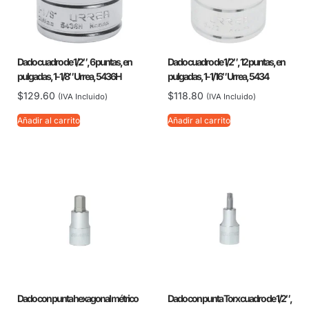
Dado cuadro de 1/2″, 6 puntas, en
Dado cuadro de 1/2″, 12 puntas, en
pulgadas, 1-1/8″ Urrea, 5436H
pulgadas, 1-1/16″ Urrea, 5434
$
129.60
$
118.80
(IVA Incluido)
(IVA Incluido)
Añadir al carrito
Añadir al carrito
Dado con punta hexagonal métrico
Dado con punta Torx cuadro de 1/2″,