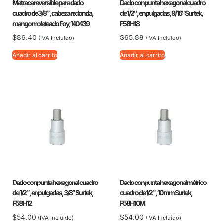
Matraca reversible para dado
Dado con punta hexagonal cuadro
cuadro de 3/8″, cabeza redonda,
de 1/2″, en pulgadas, 9/16″ Surtek,
mango moleteado Foy, 140439
F58H18
$
86.40
$
65.88
(IVA Incluido)
(IVA Incluido)
Añadir al carrito
Añadir al carrito
Dado con punta hexagonal cuadro
Dado con punta hexagonal métrico
de 1/2″, en pulgadas, 3/8″ Surtek,
cuadro de 1/2″, 10 mm Surtek,
F58H12
F58H10M
$
54.00
$
54.00
(IVA Incluido)
(IVA Incluido)