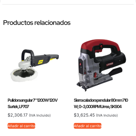
Productos relacionados
Pulidora angular 7″ 1200 W 120 V
Sierra caladora pendular 80 mm 710
Surtek, LP707
W, 0 – 3,000 RPM Urrea, SK904
$
2,306.17
$
3,625.45
(IVA Incluido)
(IVA Incluido)
Añadir al carrito
Añadir al carrito