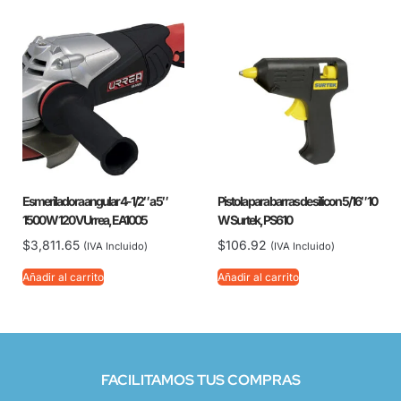
Esmeriladora angular 4-1/2″ a 5″
Pistola para barras de silicon 5/16″ 10
1500 W 120 V Urrea, EA1005
W Surtek, PS610
$
3,811.65
$
106.92
(IVA Incluido)
(IVA Incluido)
Añadir al carrito
Añadir al carrito
FACILITAMOS TUS COMPRAS