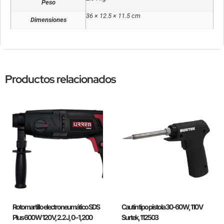
Peso
36 × 12.5 × 11.5 cm
Dimensiones
Productos relacionados
Rotomartillo electroneumático SDS
Cautín tipo pistola 30-60 W, 110 V
Plus 600 W 120 V, 2.2 J, 0 – 1,200
Surtek, 112503