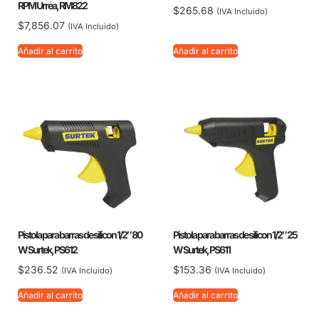
RPM Urrea, RM822
$
265.68
(IVA Incluido)
$
7,856.07
(IVA Incluido)
Añadir al carrito
Añadir al carrito
Pistola para barras de silicon 1/2″ 80
Pistola para barras de silicon 1/2″ 25
W Surtek, PS612
W Surtek, PS611
$
236.52
$
153.36
(IVA Incluido)
(IVA Incluido)
Añadir al carrito
Añadir al carrito