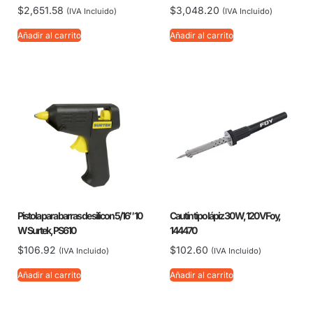
$
2,651.58
$
3,048.20
(IVA Incluido)
(IVA Incluido)
Añadir al carrito
Añadir al carrito
Pistola para barras de silicon 5/16″ 10
Cautín tipo lápiz 30 W, 120 V Foy,
W Surtek, PS610
144470
$
106.92
$
102.60
(IVA Incluido)
(IVA Incluido)
Añadir al carrito
Añadir al carrito