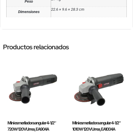
Peso
22.6 × 9.6 × 28.3 cm
Dimensiones
Productos relacionados
Mini esmeriladora angular 4-1/2″
Mini esmeriladora angular 4-1/2″
720 W 120 V Urrea, EA904A
1010 W 120 V Urrea, EA1004A