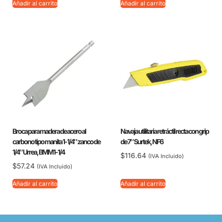
Añadir al carrito
Añadir al carrito
Broca para madera de acero al
Navaja utilitaria retráctil recta con grip
carbono tipo manita 1-1/4″ zanco de
de 7″ Surtek, NF6
1/4″ Urrea, BMM1-1/4
$
116.64
(IVA Incluido)
$
57.24
(IVA Incluido)
Añadir al carrito
Añadir al carrito