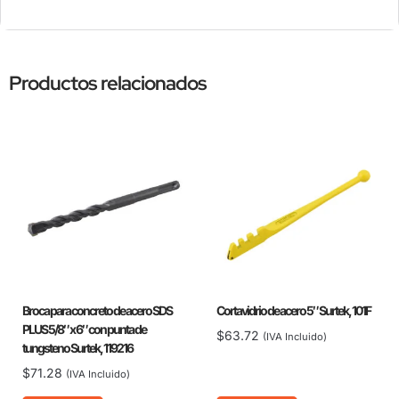
Productos relacionados
Broca para concreto de acero SDS
Cortavidrio de acero 5″ Surtek, 101F
PLUS 5/8″ x 6″ con punta de
$
63.72
(IVA Incluido)
tungsteno Surtek, 119216
$
71.28
(IVA Incluido)