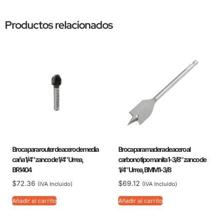
Productos relacionados
Broca para router de acero de media
Broca para madera de acero al
caña 1/4″ zanco de 1/4″ Urrea,
carbono tipo manita 1-3/8″ zanco de
BR1404
1/4″ Urrea, BMM1-3/8
$
72.36
$
69.12
(IVA Incluido)
(IVA Incluido)
Añadir al carrito
Añadir al carrito