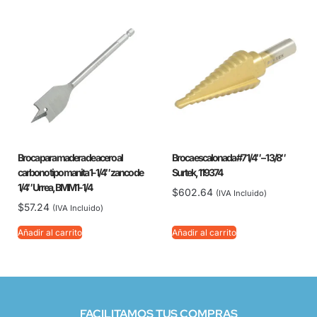
Broca para madera de acero al
Broca escalonada #7 1/4″ – 1 3/8″
carbono tipo manita 1-1/4″ zanco de
Surtek, 119374
1/4″ Urrea, BMM1-1/4
$
602.64
(IVA Incluido)
$
57.24
(IVA Incluido)
Añadir al carrito
Añadir al carrito
FACILITAMOS TUS COMPRAS