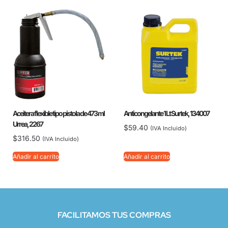
Aceitera flexible tipo pistola de 473 ml
Anticongelante 1 Lt Surtek, 134007
Urrea, 2267
$
59.40
(IVA Incluido)
$
316.50
(IVA Incluido)
Añadir al carrito
Añadir al carrito
FACILITAMOS TUS COMPRAS