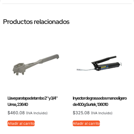
Productos relacionados
Llave para tapa de tambo 2″ y 3/4″
Inyector de grasa a dos manos ligero
Urrea, 23640
de 400 g Surtek, 136010
$
460.08
$
325.08
(IVA Incluido)
(IVA Incluido)
Añadir al carrito
Añadir al carrito