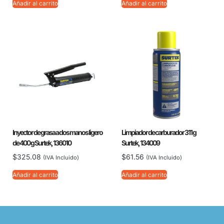
Añadir al carrito
Añadir al carrito
Inyector de grasa a dos manos ligero
Limpiador de carburador 311 g
de 400 g Surtek, 136010
Surtek, 134009
$
325.08
$
61.56
(IVA Incluido)
(IVA Incluido)
Añadir al carrito
Añadir al carrito