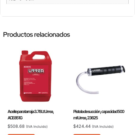
Productos relacionados
Aceite para tarraja 3.78 Lt Urrea,
Pistola de succión, capacidad 500
ACE851G
ml Urrea, 23625
$
508.68
$
424.44
(IVA Incluido)
(IVA Incluido)