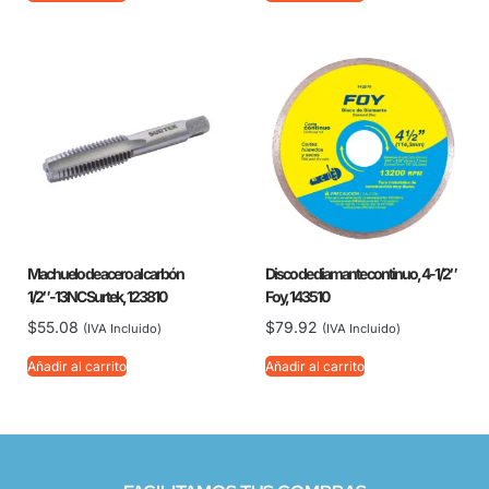
Machuelo de acero al carbón
Disco de diamante continuo, 4-1/2″
1/2″-13NC Surtek, 123810
Foy, 143510
$
55.08
$
79.92
(IVA Incluido)
(IVA Incluido)
Añadir al carrito
Añadir al carrito