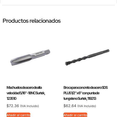
Productos relacionados
Machuelos de acero de alta
Broca para concreto de acero SDS
velocidad 5/16″-18NC Surtek,
PLUS 1/2″ x 6″ con punta de
123510
tungsteno Surtek, 119213
$
72.36
$
62.64
(IVA Incluido)
(IVA Incluido)
Añadir al carrito
Añadir al carrito