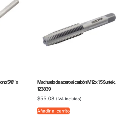
bono 5/8″ x
Machuelo de acero al carbón M12 x 1.5 Surtek,
123839
$
55.08
(IVA Incluido)
Añadir al carrito