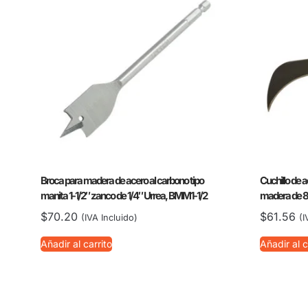
Broca para madera de acero al carbono tipo
Cuchillo de 
manita 1-1/2″ zanco de 1/4″ Urrea, BMM1-1/2
madera de 8″
$
70.20
$
61.56
(IVA Incluido)
(I
Añadir al carrito
Añadir al c