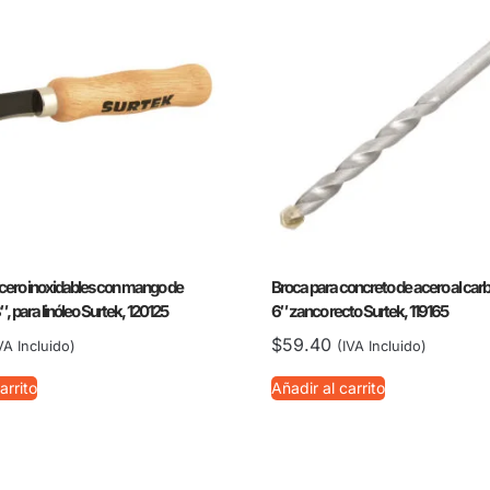
acero inoxidables con mango de
Broca para concreto de acero al car
, para linóleo Surtek, 120125
6″ zanco recto Surtek, 119165
$
59.40
VA Incluido)
(IVA Incluido)
arrito
Añadir al carrito