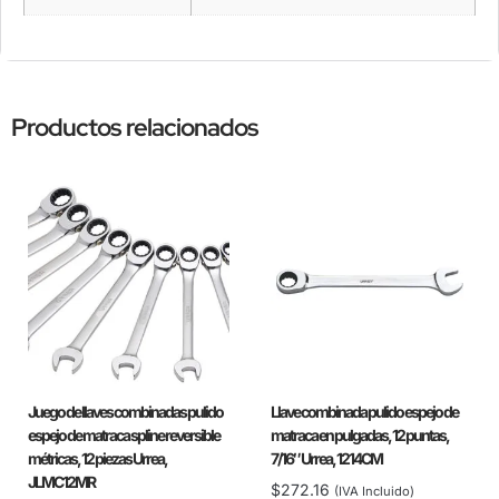
Productos relacionados
Juego de llaves combinadas pulido
Llave combinada pulido espejo de
espejo de matraca spline reversible
matraca en pulgadas, 12 puntas,
métricas, 12 piezas Urrea,
7/16″ Urrea, 1214CM
JLMC12MR
$
272.16
(IVA Incluido)