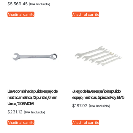
$
5,569.45
(IVA Incluido)
Añadir al carrito
Añadir al carrito
Llave combinada pulido espejo de
Juego de llaves españolas pulido
matraca métrica, 12 puntas, 6 mm
espejo, métricas, 5 piezas Foy, EM5
Urrea, 1206MCM
$
187.92
(IVA Incluido)
$
231.12
(IVA Incluido)
Añadir al carrito
Añadir al carrito