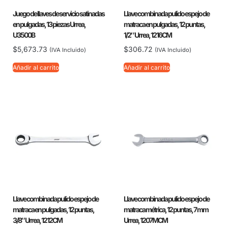
Juego de llaves de servicio satinadas
Llave combinada pulido espejo de
en pulgadas, 13 piezas Urrea,
matraca en pulgadas, 12 puntas,
U3500B
1/2″ Urrea, 1216CM
$
5,673.73
$
306.72
(IVA Incluido)
(IVA Incluido)
Añadir al carrito
Añadir al carrito
Llave combinada pulido espejo de
Llave combinada pulido espejo de
matraca en pulgadas, 12 puntas,
matraca métrica, 12 puntas, 7 mm
3/8″ Urrea, 1212CM
Urrea, 1207MCM