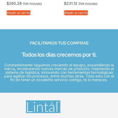
$
260.28
$
231.12
(IVA Incluido)
(IVA Incluido)
Añadir al carrito
Añadir al carrito
FACILITAMOS TUS COMPRAS
Todos los días crecemos por ti.
Constantemente seguimos creciendo el equipo, expandiendo la
marca, incorporando nuevas marcas de producto, mejorando el
sistema de logística, innovando con herramientas tecnológicas
para agilizar los procesos, entre muchas otras. Todo esto con el
fin de tener un excelente servicio contigo, te lo mereces.