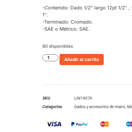
-Contenido: Dado 1/2″ largo 12pt 1/2″ , 9/
1″.
-Terminado: Cromado.
-SAE o Métrico: SAE.
80 disponibles
Añadir al carrito
SKU
LIN19076
Categories
Dados y accesorios de mano
,
Ma