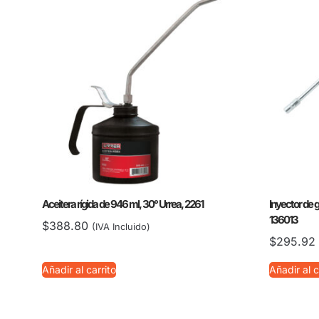
Aceitera rígida de 946 ml, 30° Urrea, 2261
Inyector de g
136013
$
388.80
(IVA Incluido)
$
295.92
Añadir al carrito
Añadir al c