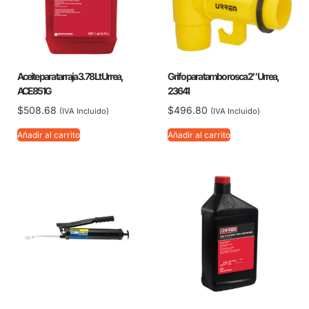
Aceite para tarraja 3.78 Lt Urrea,
Grifo para tambo rosca 2″ Urrea,
ACE851G
23641
$
508.68
$
496.80
(IVA Incluido)
(IVA Incluido)
Añadir al carrito
Añadir al carrito