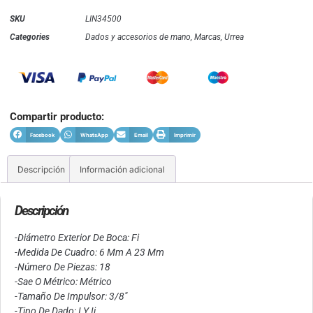
SKU
LIN34500
Categories
Dados y accesorios de mano
,
Marcas
,
Urrea
Compartir producto:
Facebook
WhatsApp
Email
Imprimir
Descripción
Información adicional
Descripción
-Diámetro Exterior De Boca: Fi
-Medida De Cuadro: 6 Mm A 23 Mm
-Número De Piezas: 18
-Sae O Métrico: Métrico
-Tamaño De Impulsor: 3/8″
-Tipo De Dado: I Y Ii