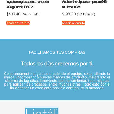
Inyector de grasa a dos manos de
Aceite mineral para compresor 946
400 g Surtek, 136012
ml Urrea, ACM
$
437.40
$
199.80
(IVA Incluido)
(IVA Incluido)
Añadir al carrito
Añadir al carrito
FACILITAMOS TUS COMPRAS
Todos los días crecemos por ti.
Constantemente seguimos creciendo el equipo, expandiendo la
marca, incorporando nuevas marcas de producto, mejorando el
sistema de logística, innovando con herramientas tecnológicas
para agilizar los procesos, entre muchas otras. Todo esto con el
fin de tener un excelente servicio contigo, te lo mereces.