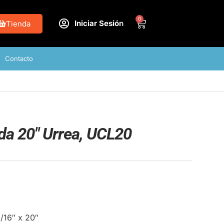
0
Iniciar Sesión
Tienda
Contacto
ada 20″ Urrea, UCL20
/16″ x 20″