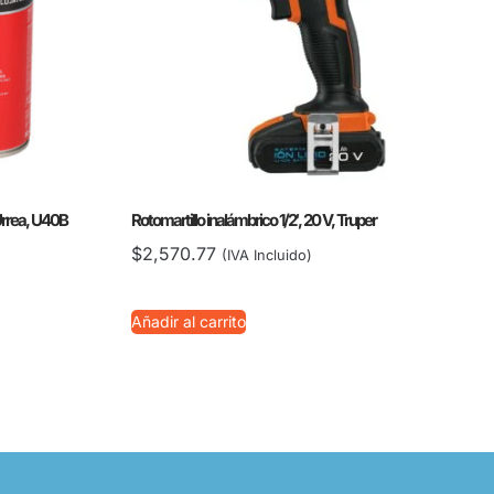
 Urrea, U40B
Rotomartillo inalámbrico 1/2′, 20 V, Truper
$
2,570.77
(IVA Incluido)
Añadir al carrito