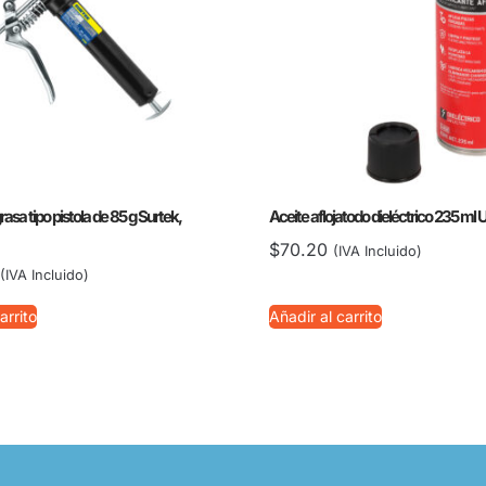
rasa tipo pistola de 85 g Surtek,
Aceite aflojatodo dieléctrico 235 ml
$
70.20
(IVA Incluido)
(IVA Incluido)
arrito
Añadir al carrito