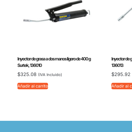
Inyector de grasa a dos manos ligero de 400 g
Inyector de g
Surtek, 136010
136013
$
325.08
$
295.92
(IVA Incluido)
Añadir al carrito
Añadir al c